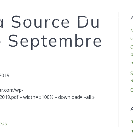
a Source Du
A
opos
Services communautaires et Activités
Popote roula
M
 Septembre
c
C
b
P
2019
er.com/wp-
C
019.pdf » width= »100% » download= »all »
A
m
eau
m