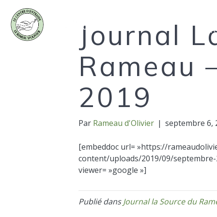
Journal L
À pr
Rameau –
2019
Par
Rameau d'Olivier
|
septembre 6, 
[embeddoc url= »https://rameaudolivi
content/uploads/2019/09/septembre-2
viewer= »google »]
Publié dans
Journal la Source du Ram