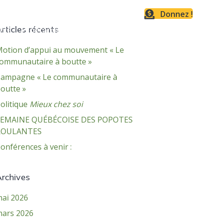
Donnez !
rticles récents
nte
Programmes
Devenez bénévole
Nous joindre
otion d’appui au mouvement « Le
ommunautaire à boutte »
ampagne « Le communautaire à
outte »
olitique
Mieux chez soi
SEMAINE QUÉBÉCOISE DES POPOTES
ROULANTES
onférences à venir :
rchives
ai 2026
ars 2026