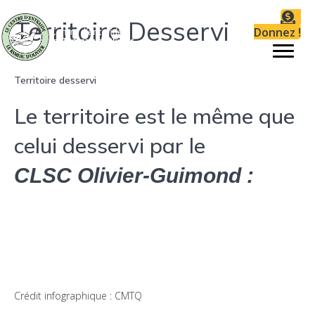
Territoire Desservi
Donnez !
Territoire desservi
Le territoire est le même que
celui desservi par le
CLSC Olivier-Guimond :
Il est borné au sud par le
Fleuve St-Laurent, au nord par les limites de la Ville de St-
Léonard, à l’est
par l’autoroute 25 (Louis-H. Lafontaine), et à l’ouest par le
Boulevard de
l’Assomption (côté Est inclus).
Crédit infographique : CMTQ